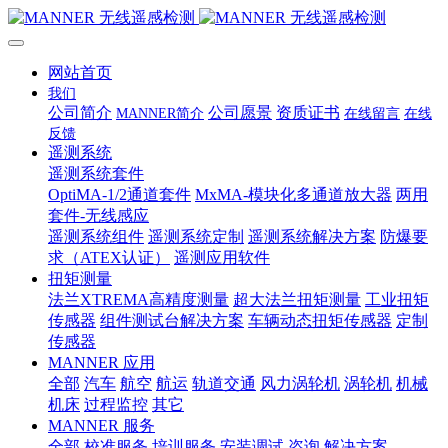
网站首页
我们
公司简介
公司愿景
资质证书
MANNER简介
在线留言
在线
反馈
遥测系统
遥测系统套件
OptiMA-1/2通道套件
MxMA-模块化多通道放大器
两用
套件-无线感应
遥测系统组件
遥测系统定制
遥测系统解决方案
防爆要
求（ATEX认证）
遥测应用软件
扭矩测量
法兰XTREMA高精度测量
超大法兰扭矩测量
工业扭矩
传感器
组件测试台解决方案
车辆动态扭矩传感器
定制
传感器
MANNER 应用
全部
汽车
航空
航运
轨道交通
风力涡轮机
涡轮机
机械
机床
过程监控
其它
MANNER 服务
全部
校准服务
培训服务
安装调试
咨询
解决方案