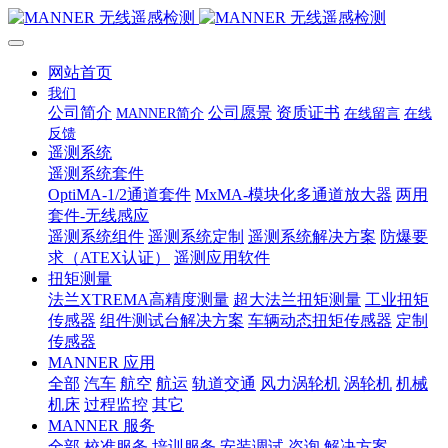
网站首页
我们
公司简介
公司愿景
资质证书
MANNER简介
在线留言
在线
反馈
遥测系统
遥测系统套件
OptiMA-1/2通道套件
MxMA-模块化多通道放大器
两用
套件-无线感应
遥测系统组件
遥测系统定制
遥测系统解决方案
防爆要
求（ATEX认证）
遥测应用软件
扭矩测量
法兰XTREMA高精度测量
超大法兰扭矩测量
工业扭矩
传感器
组件测试台解决方案
车辆动态扭矩传感器
定制
传感器
MANNER 应用
全部
汽车
航空
航运
轨道交通
风力涡轮机
涡轮机
机械
机床
过程监控
其它
MANNER 服务
全部
校准服务
培训服务
安装调试
咨询
解决方案