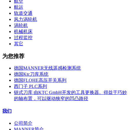
航空
航运
轨道交通
风力涡轮机
涡轮机
机械机床
过程监控
其它
为您推荐
德国MANNER无线遥感检测系统
德国Ktc刀库系统
德国FLOHE高压开关系列
西门子 PLC系列
链式刀库 由KTC GmbH开发的工具更换器。得益于巧妙
的轴布置，可以驱动狭窄的凹凸路径
我们
公司简介
MANNER简介