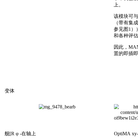
上。
该模块可与
（带有集
参见图1））
和各种评
因此，MA
置的即插
变体
舰[R φ -在轴上
OptiMA 