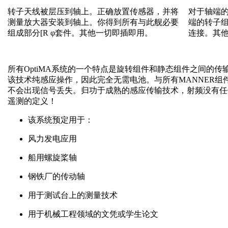
转子天线被层压到轴上。正确放置传感器，并将
对于轴端的
测量放大器安装到轴上。你得到所有与此舰必要
端的转子
组成部分[R φ套件。其他一切即插即用。
连接。其
所有OptiMA系统的一个特点是旋转组件和静态组件之间的传输
该技术纯感应操作，因此完全无需电池。与所有MANNER组
不会出现信号丢失。归功于成熟的感应传输技术，射频没有任何
遥测的定义！
该系统预定用于：
风力发电应用
船用螺旋桨轴
钢铁厂的传动轴
用于测试台上的测量技术
用于机械工程领域的文凭或学生论文