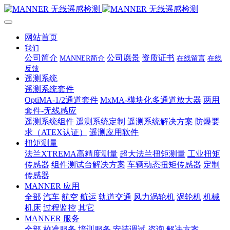
网站首页
我们
公司简介
公司愿景
资质证书
MANNER简介
在线留言
在线
反馈
遥测系统
遥测系统套件
OptiMA-1/2通道套件
MxMA-模块化多通道放大器
两用
套件-无线感应
遥测系统组件
遥测系统定制
遥测系统解决方案
防爆要
求（ATEX认证）
遥测应用软件
扭矩测量
法兰XTREMA高精度测量
超大法兰扭矩测量
工业扭矩
传感器
组件测试台解决方案
车辆动态扭矩传感器
定制
传感器
MANNER 应用
全部
汽车
航空
航运
轨道交通
风力涡轮机
涡轮机
机械
机床
过程监控
其它
MANNER 服务
全部
校准服务
培训服务
安装调试
咨询
解决方案