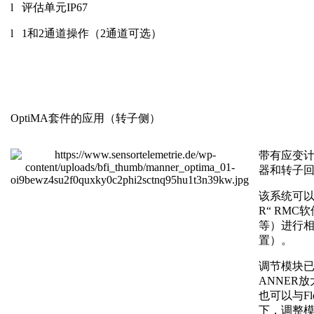
l 评估单元IP67
l 1和2通道操作（2通道可选）
OptiMA套件的应用（转子侧）
带有应变计
器和转子
该系统可以
R“ RM
等）进行
置）。
调节模块
ANNER
也可以与F
下，调整模