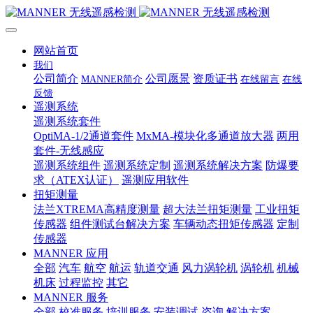
网站首页
我们
公司简介
公司愿景
资质证书
MANNER简介
在线留言
在线
反馈
遥测系统
遥测系统套件
OptiMA-1/2通道套件
MxMA-模块化多通道放大器
两用
套件-无线感应
遥测系统组件
遥测系统定制
遥测系统解决方案
防爆要
求（ATEX认证）
遥测应用软件
扭矩测量
法兰XTREMA高精度测量
超大法兰扭矩测量
工业扭矩
传感器
组件测试台解决方案
车辆动态扭矩传感器
定制
传感器
MANNER 应用
全部
汽车
航空
航运
轨道交通
风力涡轮机
涡轮机
机械
机床
过程监控
其它
MANNER 服务
全部
校准服务
培训服务
安装调试
咨询
解决方案