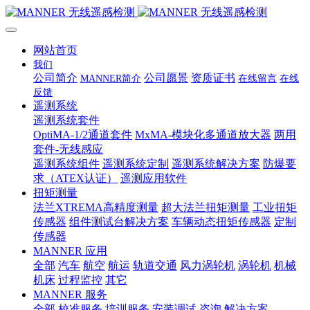
网站首页
我们
公司简介
公司愿景
资质证书
MANNER简介
在线留言
在线
反馈
遥测系统
遥测系统套件
OptiMA-1/2通道套件
MxMA-模块化多通道放大器
两用
套件-无线感应
遥测系统组件
遥测系统定制
遥测系统解决方案
防爆要
求（ATEX认证）
遥测应用软件
扭矩测量
法兰XTREMA高精度测量
超大法兰扭矩测量
工业扭矩
传感器
组件测试台解决方案
车辆动态扭矩传感器
定制
传感器
MANNER 应用
全部
汽车
航空
航运
轨道交通
风力涡轮机
涡轮机
机械
机床
过程监控
其它
MANNER 服务
全部
校准服务
培训服务
安装调试
咨询
解决方案